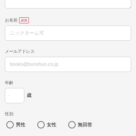
お名前
メールアドレス
年齢
歳
性別
男性
女性
無回答