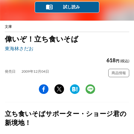
試し読み
文庫
偉いぞ！立ち食いそば
東海林さだお
618
円
(税込)
発売日
2009年12月04日
商品情報
立ち食いそばサポーター・ショージ君の
新境地！