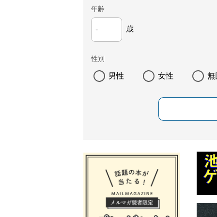
年齢
歳
性別
男性
女性
無