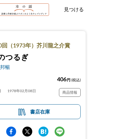
見つける
0回（1973年）芥川龍之介賞
のつるぎ
邦暢
406
円
(税込)
日
1978年02月08日
商品情報
書店在庫