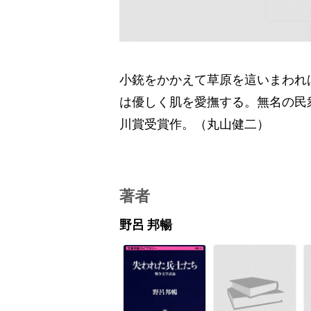
小銃をかかえて草原を這いまわれ
は優しく肌を愛撫する。無名の民
川賞受賞作。（丸山健二）
著者
野呂 邦暢