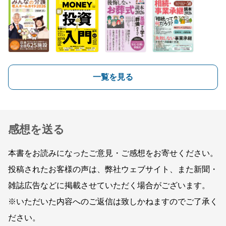
一覧を見る
感想を送る
本書をお読みになったご意見・ご感想をお寄せください。
投稿されたお客様の声は、弊社ウェブサイト、また新聞・
雑誌広告などに掲載させていただく場合がございます。
※いただいた内容へのご返信は致しかねますのでご了承く
ださい。