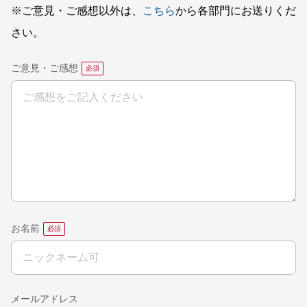
※ご意見・ご感想以外は、
こちら
から各部門にお送りくだ
さい。
ご意見・ご感想
お名前
メールアドレス