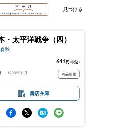
見つける
本・太平洋戦争（四）
春秋
641
円
(税込)
日
1995年01月
商品情報
書店在庫