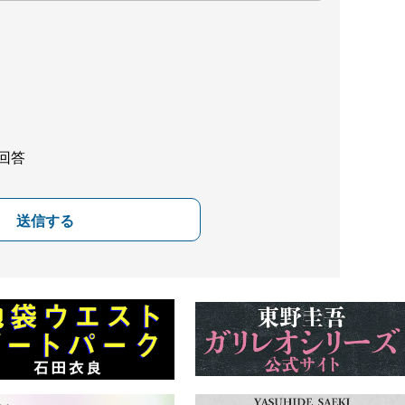
回答
送信する