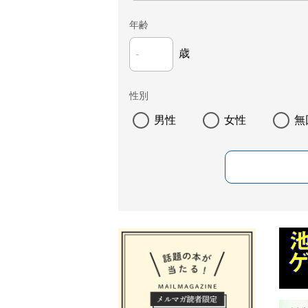
年齢
歳
性別
男性
女性
無