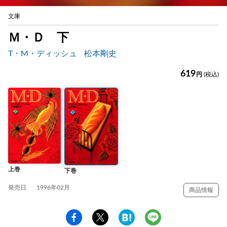
文庫
Ｍ・Ｄ 下
T・M・ディッシュ
松本剛史
619
円
(税込)
上巻
下巻
発売日
1996年02月
商品情報