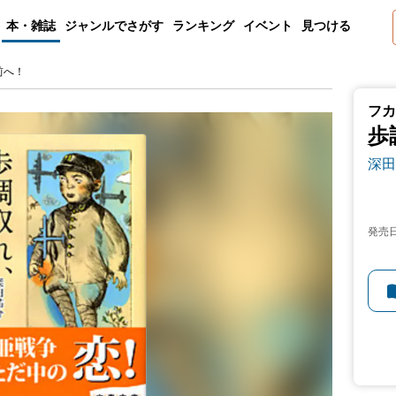
本・雑誌
ジャンルでさがす
ランキング
イベント
見つける
前へ！
フカ
歩
深田
発売