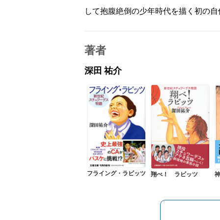
して抱腹絶倒の少年時代を描く初の自
著者
深田 祐介
フライング・ラビッツ
翔べ！ ラビッツ