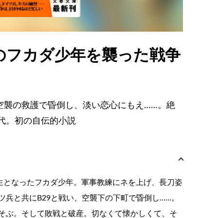
生のフカダ少年を襲った戦争
空襲の救護で昏倒し、淡い恋心にもえ……。絶
代。初の自伝的小説
年生となったフカダ少年。軍事教練にネを上げ、長刀姿
兵と共にB29と戦い、空襲下の下町で昏倒し……。
そぶ。そして敗戦と破産。切なくて懐かしくて、そ