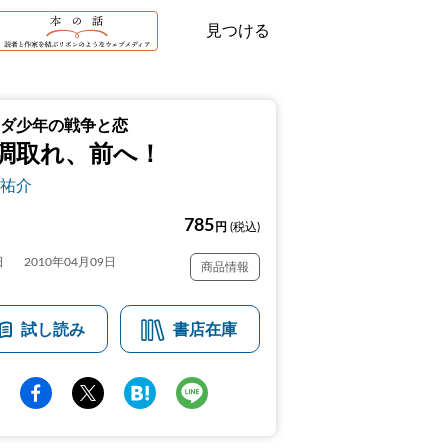
見つける
ダ少年の戦争と恋
調取れ、前へ！
祐介
785
円
(税込)
日
2010年04月09日
商品情報
試し読み
書店在庫