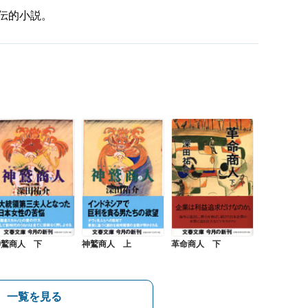
伝的小説。
神鷲商人 下
神鷲商人 上
革命商人 下
一覧を見る