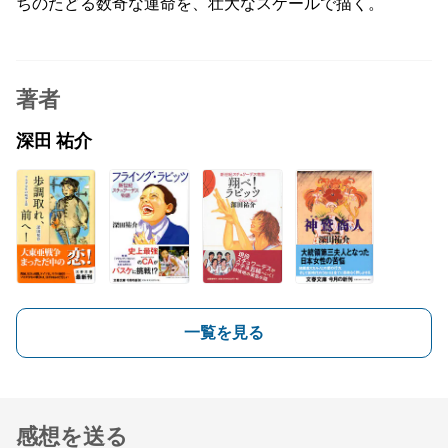
ちのたどる数奇な運命を、壮大なスケールで描く。
著者
深田 祐介
一覧を見る
感想を送る