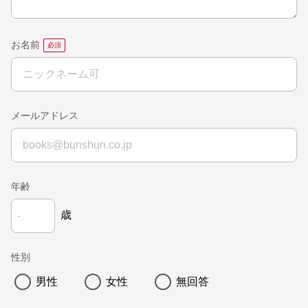
お名前
メールアドレス
年齢
歳
性別
男性
女性
無回答