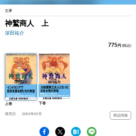
文庫
神鷲商人 上
深田祐介
775
円
(税込)
下巻
上巻
発売日
2001年05月
商品情報