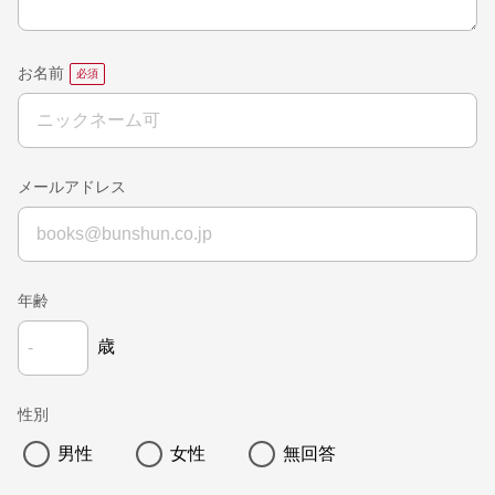
お名前
メールアドレス
年齢
歳
性別
男性
女性
無回答