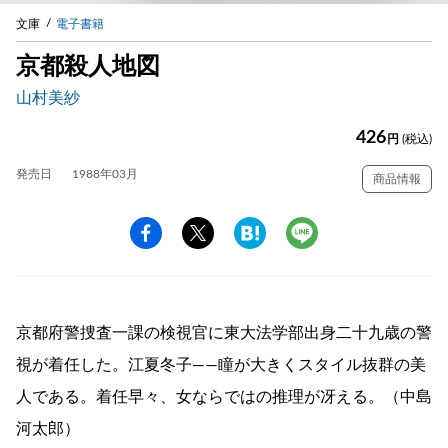
文庫
電子書籍
京都殺人地図
山村美紗
426
円
(税込)
発売日
1988年03月
商品情報
京都府警捜査一課の検視官に東大法学部出身二十九歳の警
視が着任した。江夏冬子――瞳が大きくスタイル抜群の美
人である。着任早々、女ならではの推理が冴える。（中島
河太郎）