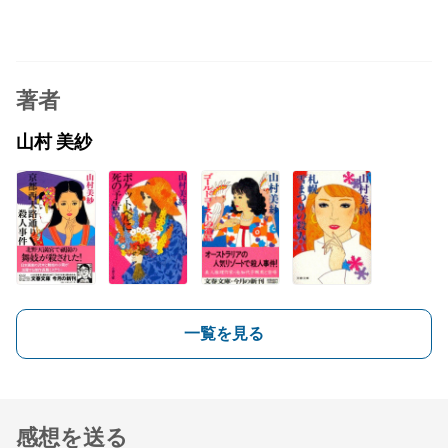
著者
山村 美紗
一覧を見る
感想を送る