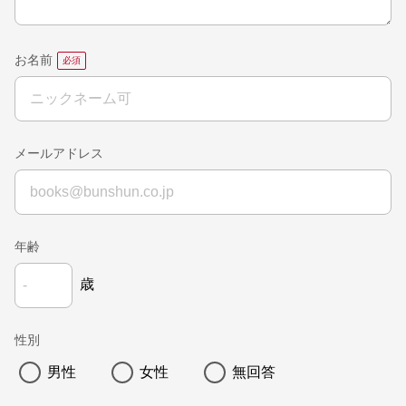
お名前
メールアドレス
年齢
歳
性別
男性
女性
無回答