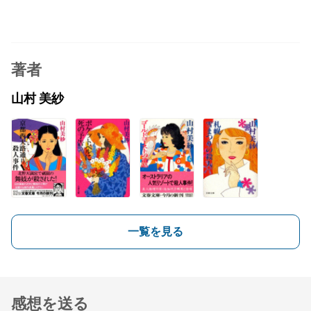
著者
山村 美紗
一覧を見る
感想を送る