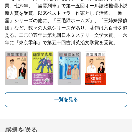
業。七六年、「幽霊列車」で第十五回オール讀物推理小説
新人賞を受賞、以来ベストセラー作家として活躍。「幽
霊」シリーズの他に、「三毛猫ホームズ」、「三姉妹探偵
団」など、数々の人気シリーズがあり、著作は六百冊を超
える。二〇〇五年に第九回日本ミステリー文学大賞、一六
年に『東京零年』で第五十回吉川英治文学賞を受賞。
一覧を見る
感想を送る