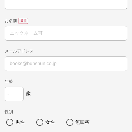
お名前
メールアドレス
年齢
歳
性別
男性
女性
無回答