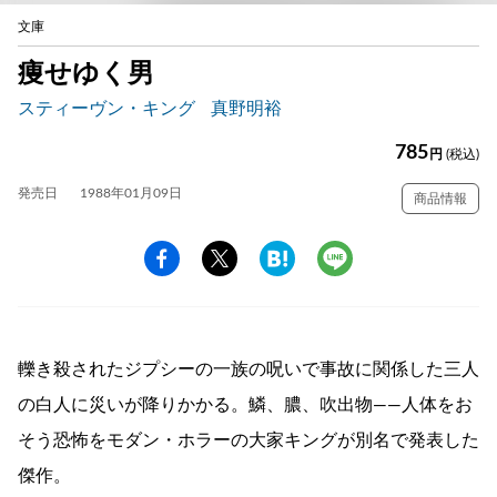
文庫
痩せゆく男
スティーヴン・キング
真野明裕
785
円
(税込)
発売日
1988年01月09日
商品情報
轢き殺されたジプシーの一族の呪いで事故に関係した三人
の白人に災いが降りかかる。鱗、膿、吹出物——人体をお
そう恐怖をモダン・ホラーの大家キングが別名で発表した
傑作。