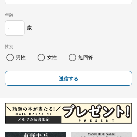
年齢
歳
性別
男性
女性
無回答
送信する