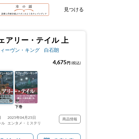
見つける
ェアリー・テイル 上
ィーヴン・キング
白石朗
4,675
円
(税込)
下巻
日
2025年04月25日
商品情報
ンル
エンタメ・ミステリ