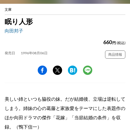
文庫
眠り人形
向田邦子
660
円
(税込)
発売日
1996年08月06日
商品情報
美しい姉といつも脇役の妹。だが結婚後、立場は逆転して
しまう。姉妹の心の葛藤と家族愛をテーマにした表題作の
ほか向田ドラマの傑作「花嫁」「当節結婚の条件」を収
録。（鴨下信一）