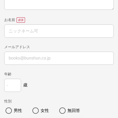
お名前
メールアドレス
年齢
歳
性別
男性
女性
無回答