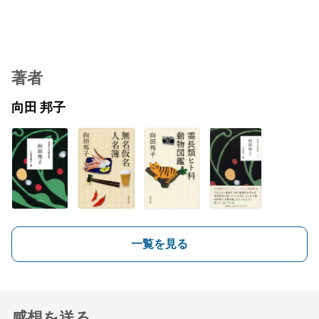
著者
向田 邦子
一覧を見る
感想を送る