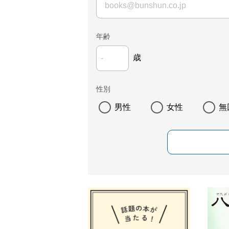
年齢
歳
性別
男性
女性
無