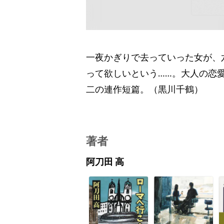
一夜かぎりで去っていった女が、
って欲しいという……。大人の恋
二の連作短篇。（黒川千鶴）
著者
阿刀田 高