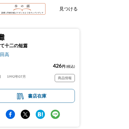
見つける
灘
て十二の短篇
田高
426
円
(税込)
日
1992年07月
商品情報
書店在庫