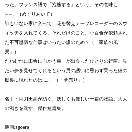
った。フランス語で「抱擁する」という、その意味も
――。（めぐりあいて）
誰もいない家に入って、花を替えテープレコーダーのスウ
ィッチを入れてくる、それだけのこと。小百合が依頼され
た不可思議な仕事はいったい誰のため？（「家族の風
景」）
たわむれに田舎に向かう幸一が出会ったひとりの行商。見
たい夢を見せてくれるという男の誘いに思わず乗った彼の
脳裏に現れたのは……。（「夢売り」）
名手・阿刀田高が紡ぐ、妖しくも優しい十篇の物語。大人
の渇きを潤す、傑作短篇集。
装画:agoera