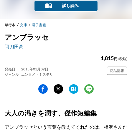
試し読み
単行本
文庫
電子書籍
アンブラッセ
阿刀田高
1,815
円
(税込)
発売日
2015年01月09日
商品情報
ジャンル
エンタメ・ミステリ
大人の渇きを潤す、傑作短編集
アンブラッセという言葉を教えてくれたのは、相沢さんだ