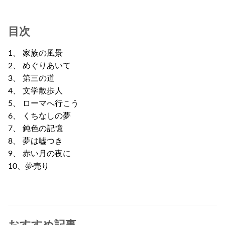
目次
1、 家族の風景
2、 めぐりあいて
3、 第三の道
4、 文学散歩人
5、 ローマへ行こう
6、 くちなしの夢
7、 鈍色の記憶
8、 夢は嘘つき
9、 赤い月の夜に
10、夢売り
おすすめ記事