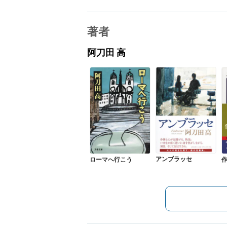
著者
阿刀田 高
アンブラッセ
ローマへ行こう