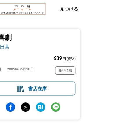
見つける
喜劇
田高
639
円
(税込)
日
2005年06月10日
商品情報
書店在庫