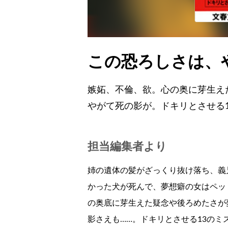
この恐ろしさは、
嫉妬、不倫、欲。心の奥に芽生え
やがて死の影が。ドキリとさせる
担当編集者より
姉の遺体の髪がざっくり抜け落ち、義
かった犬が死んで、夢想癖の女はペッ
の奥底に芽生えた疑念や後ろめたさが
影さえも……。ドキリとさせる13の