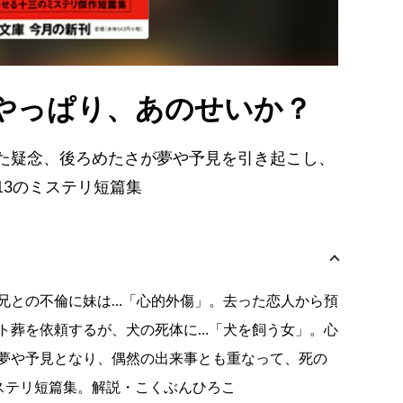
やっぱり、あのせいか？
た疑念、後ろめたさが夢や予見を引き起こし、
13のミステリ短篇集
兄との不倫に妹は…「心的外傷」。去った恋人から預
ト葬を依頼するが、犬の死体に…「犬を飼う女」。心
夢や予見となり、偶然の出来事とも重なって、死の
ミステリ短篇集。解説・こくぶんひろこ