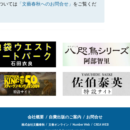
ついては
「文藝春秋へのお問合せ」
をご覧くだ
会社概要
自費出版のご案内
お問合せ
株式会社文藝春秋
文春オンライン
Number Web
CREA WEB