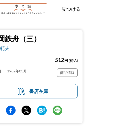
見つける
岡鉄舟（三）
範夫
512
円
(税込)
日
1982年03月
商品情報
書店在庫