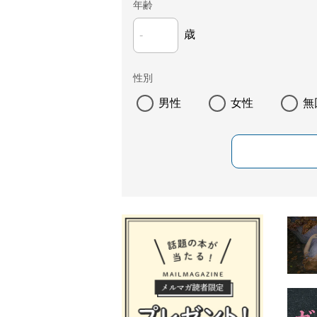
年齢
歳
性別
男性
女性
無