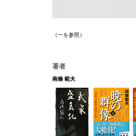
（一を参照）
著者
南條 範夫