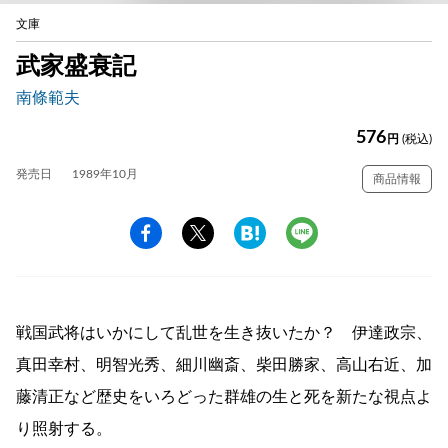
文庫
武家盛衰記
南條範夫
576
円
(税込)
発売日
1989年10月
商品情報
戦国武将はいかにして乱世を生き抜いたか？ 伊達政宗、
真田幸村、明智光秀、細川幽斎、柴田勝家、高山右近、加
藤清正など歴史をいろどった群雄の生と死を新たな視点よ
り照射する。