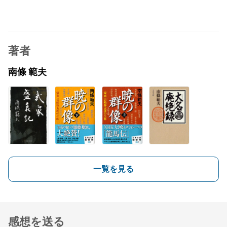
著者
南條 範夫
一覧を見る
感想を送る