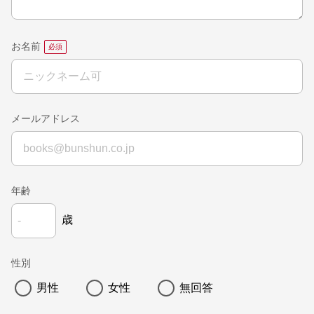
お名前
メールアドレス
年齢
歳
性別
男性
女性
無回答