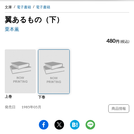
文庫
電子書籍
電子書籍
翼あるもの（下）
栗本薫
480
円
(税込)
上巻
下巻
発売日
1985年05月
商品情報