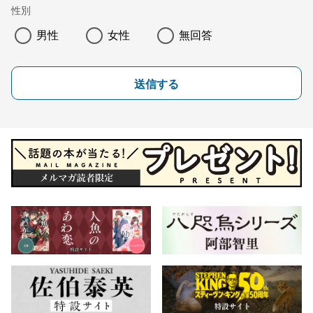
性別
男性
女性
無回答
送信する