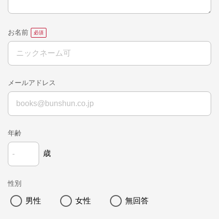
お名前
メールアドレス
年齢
歳
性別
男性
女性
無回答