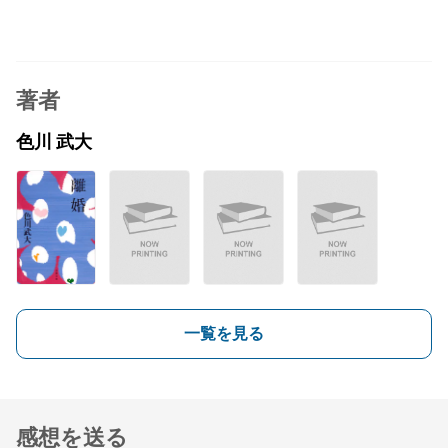
著者
色川 武大
一覧を見る
感想を送る