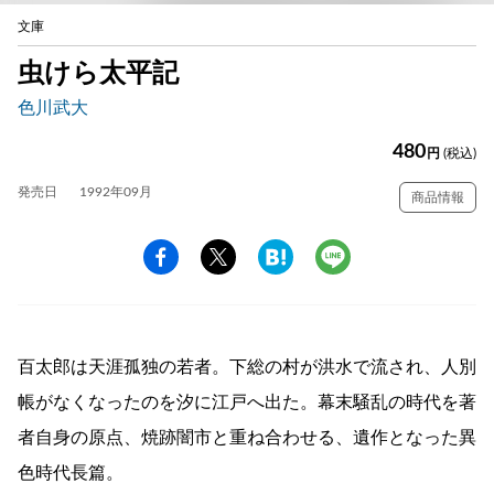
文庫
虫けら太平記
色川武大
480
円
(税込)
発売日
1992年09月
商品情報
百太郎は天涯孤独の若者。下総の村が洪水で流され、人別
帳がなくなったのを汐に江戸へ出た。幕末騒乱の時代を著
者自身の原点、焼跡闇市と重ね合わせる、遺作となった異
色時代長篇。