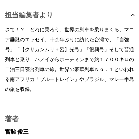
担当編集者より
さて！？ どれに乗ろう。世界の列車を乗りまくる、マニ
ア垂涎のエッセイ。十余年ぶりに訪れた台湾で、「自強
号」「【クサカンムリ＋呂】光号」「復興号」そして普通
列車と乗り、ハノイからホーチミンまで約１７００キロの
二泊三日寝台列車の旅。世界の豪華列車Ｎｏ．１といわれ
る南アフリカ「ブルートレイン」やブラジル、マレー半島
の旅を収録。
著者
宮脇 俊三