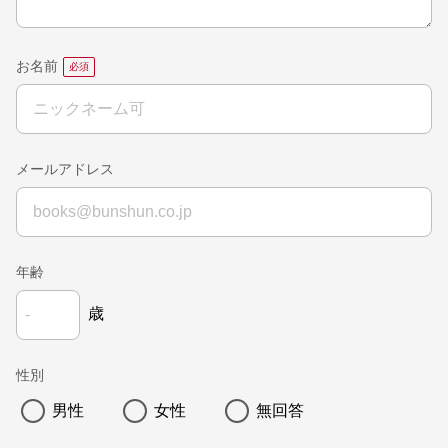
お名前
メールアドレス
年齢
歳
性別
男性
女性
無回答