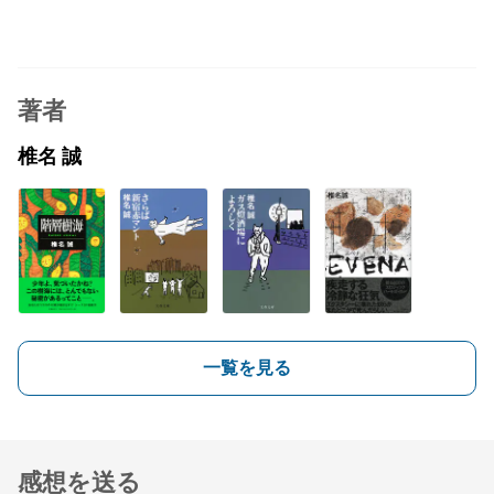
著者
椎名 誠
一覧を見る
感想を送る