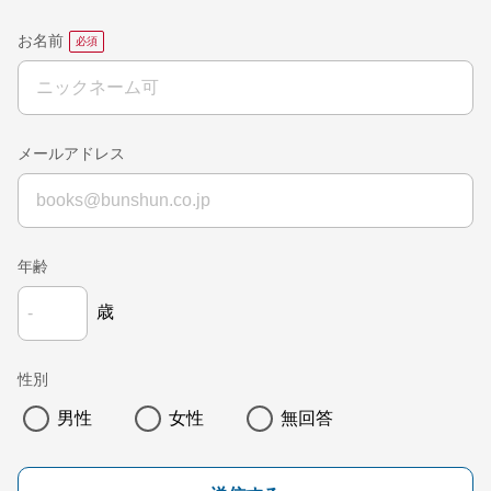
お名前
メールアドレス
年齢
歳
性別
男性
女性
無回答