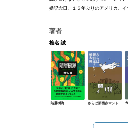
婚記念日、１５年ぶりのアメリカ、イ
著者
椎名 誠
階層樹海
さらば新宿赤マント