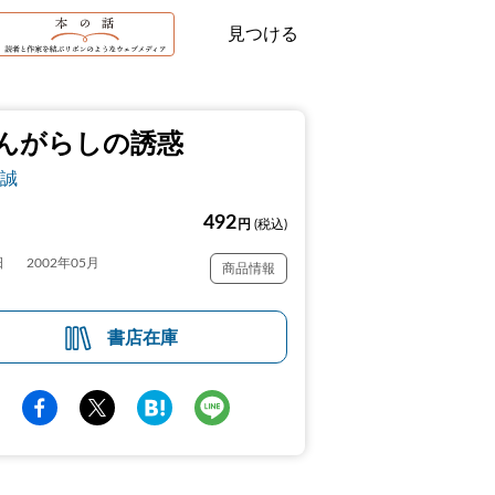
見つける
んがらしの誘惑
誠
492
円
(税込)
日
2002年05月
商品情報
書店在庫