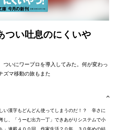
あつい吐息のにくいや
。ついにワープロを導入してみた。何が変わっ
ナズマ移動の旅もまた
しい漢字もどんどん使ってしまうのだ！？ 辛さに
考し、「うーむ出力一丁」できあがりシステムで小
ト」連載４００回、作家生活２０年、３０年めの結