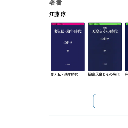
著者
江藤 淳
新編 天皇とその時代
妻と私・幼年時代
完