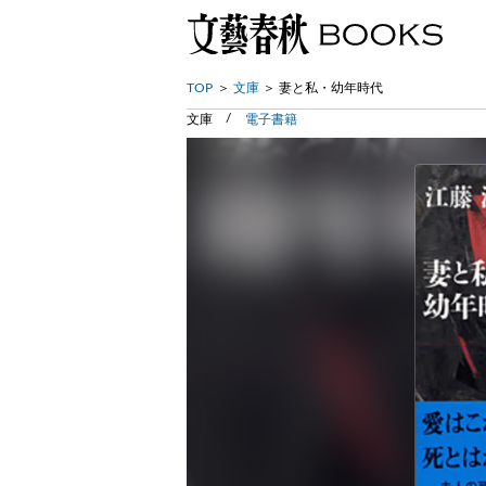
TOP
文庫
妻と私・幼年時代
文庫
電子書籍