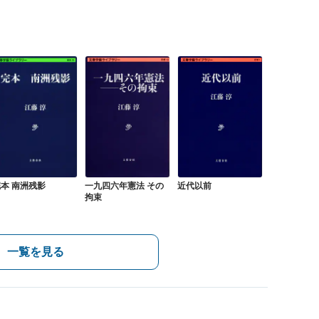
近代以前
本 南洲残影
一九四六年憲法 その
拘束
一覧を見る