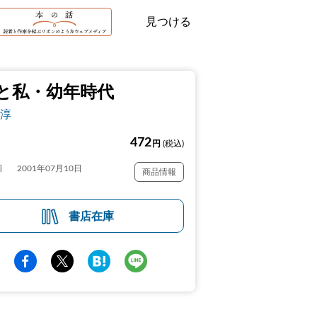
見つける
と私・幼年時代
淳
472
円
(税込)
日
2001年07月10日
商品情報
書店在庫