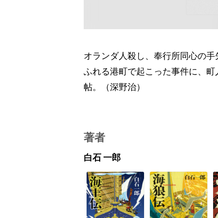
オランダ人殺し、奉行所同心の手
ふれる港町で起こった事件に、町
帖。（深野治）
著者
白石 一郎