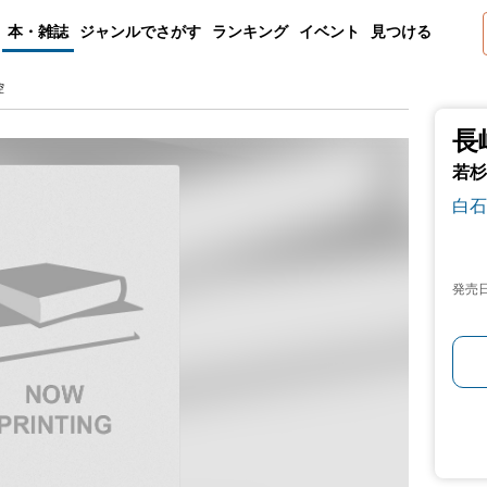
本・雑誌
ジャンルでさがす
ランキング
イベント
見つける
控
長
若杉
白石
発売