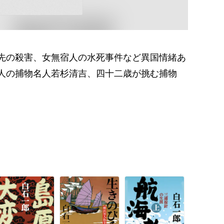
先の殺害、女無宿人の水死事件など異国情緒あ
人の捕物名人若杉清吉、四十二歳が挑む捕物