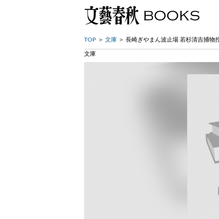
TOP
文庫
長崎ぎやまん波止場 若杉清吉捕物
文庫