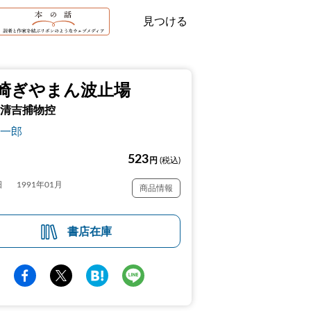
見つける
崎ぎやまん波止場
清吉捕物控
一郎
523
円
(税込)
日
1991年01月
商品情報
書店在庫