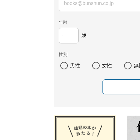
年齢
歳
性別
男性
女性
無