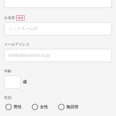
お名前
メールアドレス
年齢
歳
性別
男性
女性
無回答