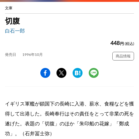
文庫
切腹
白石一郎
448
円
(税込)
発売日
1996年10月
商品情報
イギリス軍艦が鎖国下の長崎に入港、薪水、食糧などを獲
得して出港した。長崎奉行はその責任をとって非業の死を
遂げた。表題の「切腹」のほか「朱印船の花嫁」「鄭成
功」。（石井冨士弥）