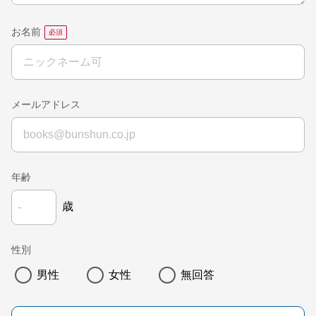
お名前
メールアドレス
年齢
歳
性別
男性
女性
無回答