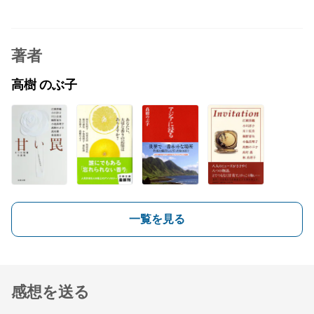
著者
高樹 のぶ子
一覧を見る
感想を送る