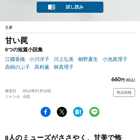
試し読み
文庫
甘い罠
8つの短篇小説集
江國香織
小川洋子
川上弘美
桐野夏生
小池真理子
高樹のぶ子
髙村薫
林真理子
660
円
(税込)
発売日
2012年07月10日
商品情報
ジャンル
小説
8人のミューズがささやく、甘美で怖