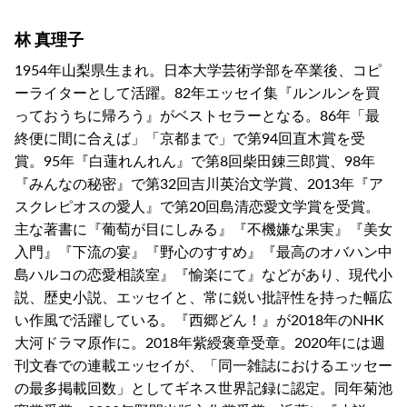
林 真理子
1954年山梨県生まれ。日本大学芸術学部を卒業後、コピ
ーライターとして活躍。82年エッセイ集『ルンルンを買
っておうちに帰ろう』がベストセラーとなる。86年「最
終便に間に合えば」「京都まで」で第94回直木賞を受
賞。95年『白蓮れんれん』で第8回柴田錬三郎賞、98年
『みんなの秘密』で第32回吉川英治文学賞、2013年『ア
スクレピオスの愛人』で第20回島清恋愛文学賞を受賞。
主な著書に『葡萄が目にしみる』『不機嫌な果実』『美女
入門』『下流の宴』『野心のすすめ』『最高のオバハン中
島ハルコの恋愛相談室』『愉楽にて』などがあり、現代小
説、歴史小説、エッセイと、常に鋭い批評性を持った幅広
い作風で活躍している。『西郷どん！』が2018年のNHK
大河ドラマ原作に。2018年紫綬褒章受章。2020年には週
刊文春での連載エッセイが、「同一雑誌におけるエッセー
の最多掲載回数」としてギネス世界記録に認定。同年菊池