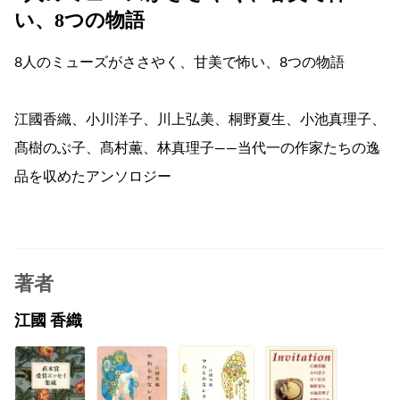
い、8つの物語
8人のミューズがささやく、甘美で怖い、8つの物語
江國香織、小川洋子、川上弘美、桐野夏生、小池真理子、
髙樹のぶ子、髙村薫、林真理子――当代一の作家たちの逸
品を収めたアンソロジー
著者
江國 香織