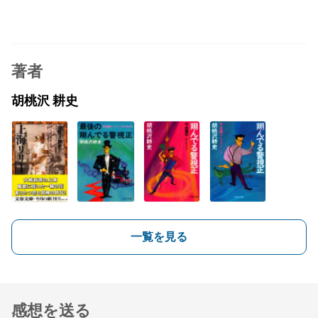
著者
胡桃沢 耕史
一覧を見る
感想を送る