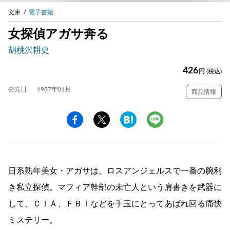
文庫
電子書籍
女探偵アガサ奔る
胡桃沢耕史
426
円
(税込)
発売日
1987年01月
商品情報
日系熟年美女・アガサは、ロスアンジェルスで一番の腕利
き私立探偵。マフィア幹部の未亡人という肩書きを武器に
して、ＣＩＡ、ＦＢＩなどを手玉にとってあばれ回る痛快
ミステリー。