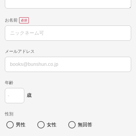
お名前
メールアドレス
年齢
歳
性別
男性
女性
無回答