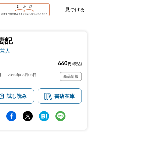
見つける
妻記
兼人
660
円
(税込)
日
2012年08月03日
商品情報
試し読み
書店在庫