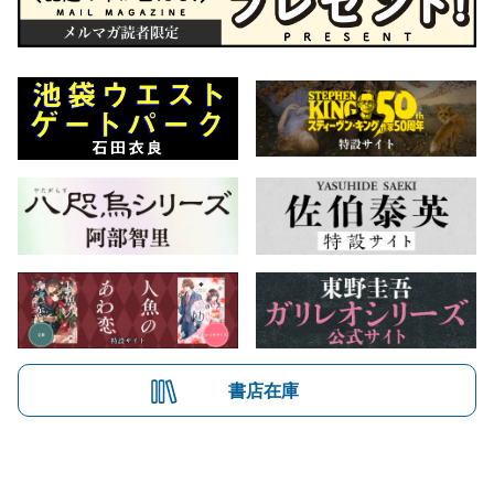
書店在庫
会社概要
自費出版のご案内
お問合せ
株式会社文藝春秋
文春オンライン
Number Web
CREA WEB
Copyright © Bungeishunju Ltd.