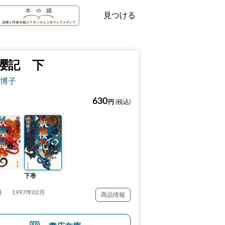
見つける
櫻記 下
博子
630
円
(税込)
下巻
日
1997年02月
商品情報