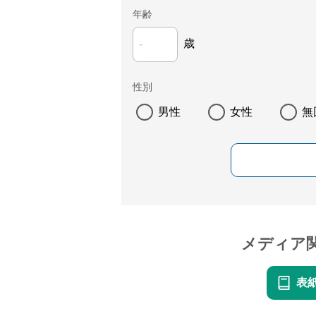
年齢
歳
性別
男性
女性
無
メディア
表