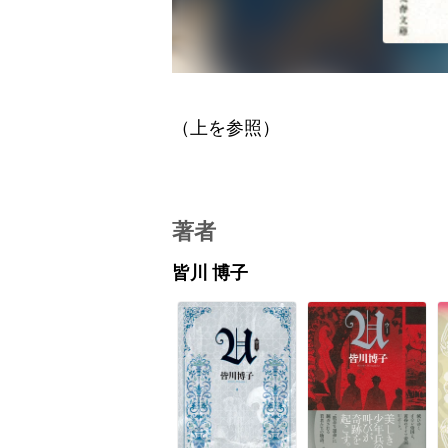
（上を参照）
著者
皆川 博子