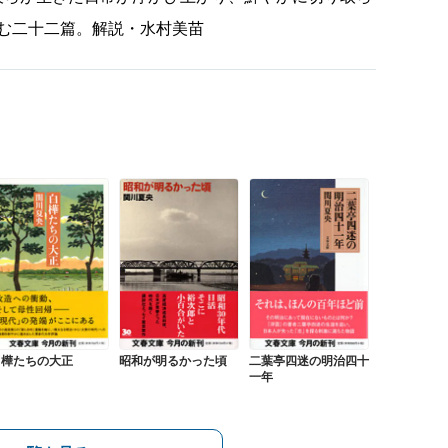
む二十二篇。解説・水村美苗
白樺たちの大正
昭和が明るかった頃
二葉亭四迷の明治四十
一年