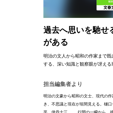
過去へ思いを馳せ
がある
明治の文人から昭和の作家まで既
する、深い知識と観察眼が冴える
担当編集者より
明治の文豪から昭和の文士、現代の作
き、不思議と現在が垣間見える。樋口
平、伊丹十三……。行間の一瞬から、