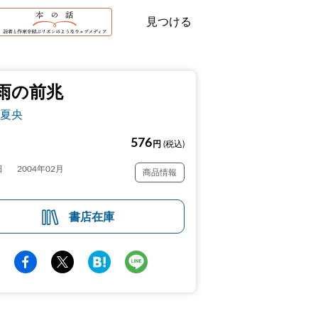
見つける
雨の前兆
夏央
576
円
(税込)
日
2004年02月
商品情報
書店在庫