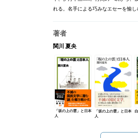
れる。名手による巧みなエセーを愉し
著者
関川 夏央
「坂の上の雲」と日本
「坂の上の雲」と日本
人
人