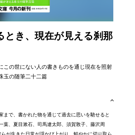
るとき、現在が見える刹那
にこの世にない人の書きものを通じ現在を照射
珠玉の随筆二十二篇
家まで、書かれた物を通じて過去に思いを馳せると
一葉、夏目漱石、司馬遼太郎、須賀敦子、藤沢周
彼らが生きた日常が浮かび上がり、鮮やかに切り取ら