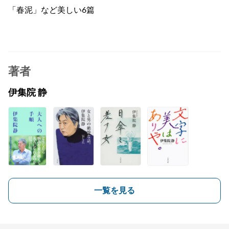
「春泥」など美しい6篇
著者
伊集院 静
一覧を見る