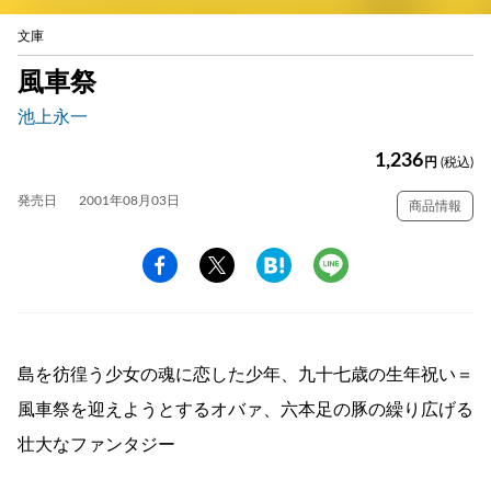
文庫
風車祭
池上永一
1,236
円
(税込)
発売日
2001年08月03日
商品情報
島を彷徨う少女の魂に恋した少年、九十七歳の生年祝い＝
風車祭を迎えようとするオバァ、六本足の豚の繰り広げる
壮大なファンタジー