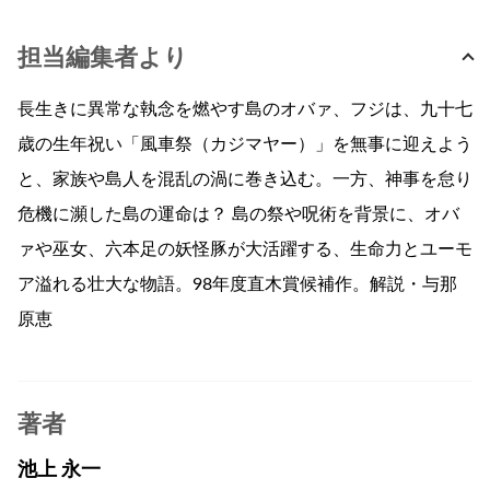
担当編集者より
長生きに異常な執念を燃やす島のオバァ、フジは、九十七
歳の生年祝い「風車祭（カジマヤー）」を無事に迎えよう
と、家族や島人を混乱の渦に巻き込む。一方、神事を怠り
危機に瀕した島の運命は？ 島の祭や呪術を背景に、オバ
ァや巫女、六本足の妖怪豚が大活躍する、生命力とユーモ
ア溢れる壮大な物語。98年度直木賞候補作。解説・与那
原恵
著者
池上 永一