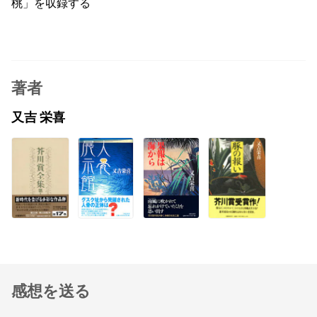
桃」を収録する
著者
又吉 栄喜
感想を送る