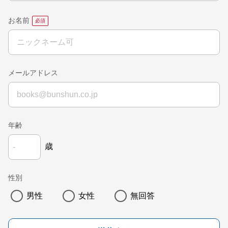
お名前
メールアドレス
年齢
歳
性別
男性
女性
無回答