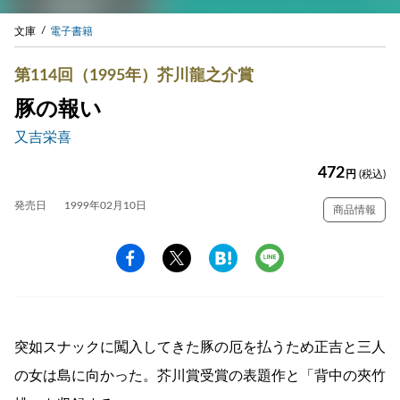
文庫
電子書籍
第114回（1995年）芥川龍之介賞
豚の報い
又吉栄喜
472
円
(税込)
発売日
1999年02月10日
商品情報
突如スナックに闖入してきた豚の厄を払うため正吉と三人
の女は島に向かった。芥川賞受賞の表題作と「背中の夾竹