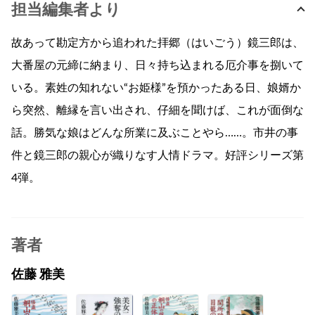
担当編集者より
故あって勘定方から追われた拝郷（はいごう）鏡三郎は、
大番屋の元締に納まり、日々持ち込まれる厄介事を捌いて
いる。素姓の知れない“お姫様”を預かったある日、娘婿か
ら突然、離縁を言い出され、仔細を聞けば、これが面倒な
話。勝気な娘はどんな所業に及ぶことやら……。市井の事
件と鏡三郎の親心が織りなす人情ドラマ。好評シリーズ第
4弾。
著者
佐藤 雅美