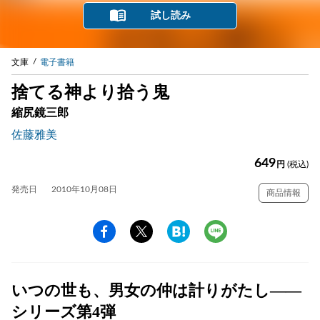
試し読み
文庫
電子書籍
捨てる神より拾う鬼
縮尻鏡三郎
佐藤雅美
649
円
(税込)
発売日
2010年10月08日
商品情報
いつの世も、男女の仲は計りがたし——
シリーズ第4弾