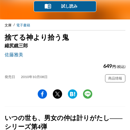
試し読み
文庫
電子書籍
捨てる神より拾う鬼
縮尻鏡三郎
佐藤雅美
649
円
(税込)
発売日
2010年10月08日
商品情報
いつの世も、男女の仲は計りがたし——
シリーズ第4弾