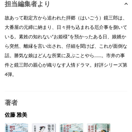
担当編集者より
故あって勘定方から追われた拝郷（はいごう）鏡三郎は、
大番屋の元締に納まり、日々持ち込まれる厄介事を捌いて
いる。素姓の知れない“お姫様”を預かったある日、娘婿か
ら突然、離縁を言い出され、仔細を聞けば、これが面倒な
話。勝気な娘はどんな所業に及ぶことやら……。市井の事
件と鏡三郎の親心が織りなす人情ドラマ。好評シリーズ第
4弾。
著者
佐藤 雅美