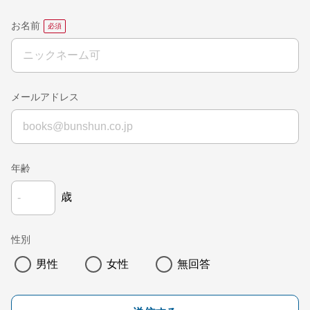
お名前
メールアドレス
年齢
歳
性別
男性
女性
無回答