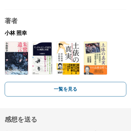
著者
小林 照幸
一覧を見る
感想を送る