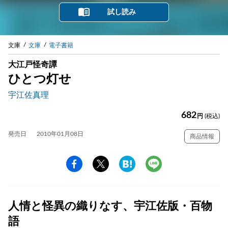
試し読み
文庫
文庫
電子書籍
大江戸怪奇譚
ひとつ灯せ
宇江佐真理
682
円
(税込)
発売日
2010年01月08日
商品情報
人情と怪異の織りなす、宇江佐版・百物
語