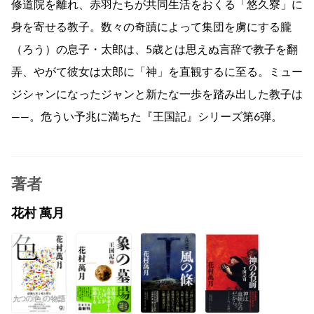
修道院を離れ、赤羽たちが共同生活をおくる「悠久寮」に
身を寄せる教子。数々の奇蹟によって集団を虜にする朧
（ろう）の息子・太郎は、5歳とは思えぬ言辞で教子を翻
弄、やがて彼女は太郎に「神」を直観するに至る。ミュー
ジシャンになったジャンと新たな一歩を踏み出した教子は
——。危うい予兆に満ちた『王国記』シリーズ第6弾。
著者
花村 萬月