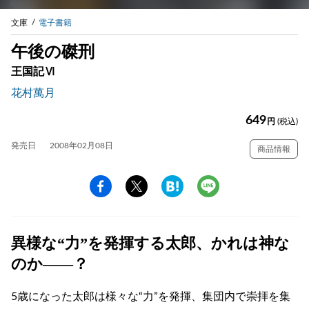
文庫
電子書籍
午後の磔刑
王国記Ⅵ
花村萬月
649
円
(税込)
発売日
2008年02月08日
商品情報
異様な“力”を発揮する太郎、かれは神な
のか——？
5歳になった太郎は様々な“力”を発揮、集団内で崇拝を集