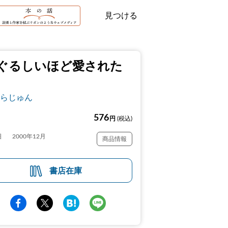
見つける
ぐるしいほど愛された
らじゅん
576
円
(税込)
日
2000年12月
商品情報
書店在庫