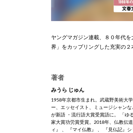
ヤングマガジン連載、８０年代を
界」をカップリングした充実の２
著者
みうら じゅん
1958年京都市生まれ。武蔵野美術大
ー、エッセイスト、ミュージシャンなど
が新語 ・流行語大賞受賞語に。 「ゆ
家大賞功労賞受賞。2018年、仏教伝
ィ』 、 『マイ仏教』 、 『見仏記』シ