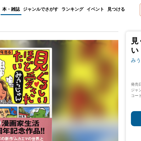
本・雑誌
ジャンルでさがす
ランキング
イベント
見つける
見
い
みう
発売
ジャ
コー