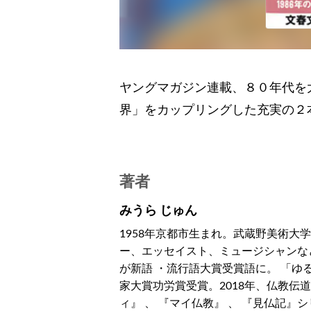
ヤングマガジン連載、８０年代を
界」をカップリングした充実の２
著者
みうら じゅん
1958年京都市生まれ。武蔵野美術大
ー、エッセイスト、ミュージシャンなど
が新語 ・流行語大賞受賞語に。 「ゆ
家大賞功労賞受賞。2018年、仏教伝
ィ』 、 『マイ仏教』 、 『見仏記』シ