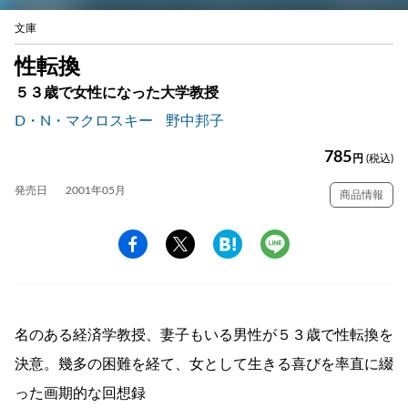
文庫
性転換
５３歳で女性になった大学教授
D・N・マクロスキー
野中邦子
785
円
(税込)
発売日
2001年05月
商品情報
名のある経済学教授、妻子もいる男性が５３歳で性転換を
決意。幾多の困難を経て、女として生きる喜びを率直に綴
った画期的な回想録