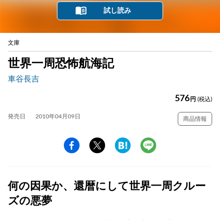
試し読み
文庫
世界一周恐怖航海記
車谷長吉
576
円
(税込)
発売日
2010年04月09日
商品情報
何の因果か、還暦にして世界一周クルー
ズの悪夢