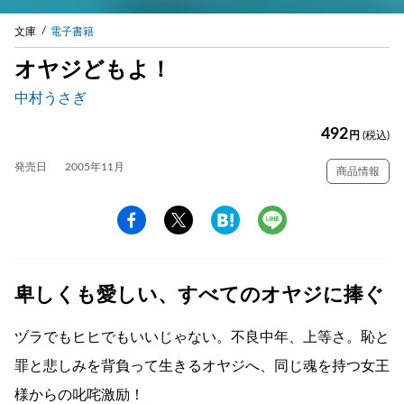
文庫
電子書籍
オヤジどもよ！
中村うさぎ
492
円
(税込)
発売日
2005年11月
商品情報
卑しくも愛しい、すべてのオヤジに捧ぐ
ヅラでもヒヒでもいいじゃない。不良中年、上等さ。恥と
罪と悲しみを背負って生きるオヤジへ、同じ魂を持つ女王
様からの叱咤激励！