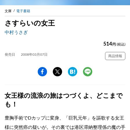
文庫
電子書籍
さすらいの女王
中村うさぎ
514
円
(税込)
発売日
2008年03月07日
商品情報
女王様の流浪の旅はつづくよ、どこまで
も！
豊胸手術でDカップに変身、「巨乳元年」を謳歌する女王
様に突然癌の疑いが。その裏では港区滞納整理係の魔の手