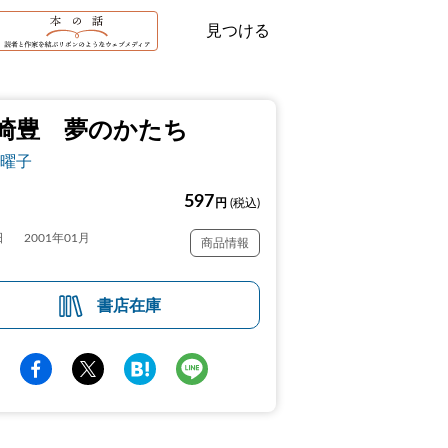
見つける
崎豊 夢のかたち
曜子
597
円
(税込)
日
2001年01月
商品情報
書店在庫