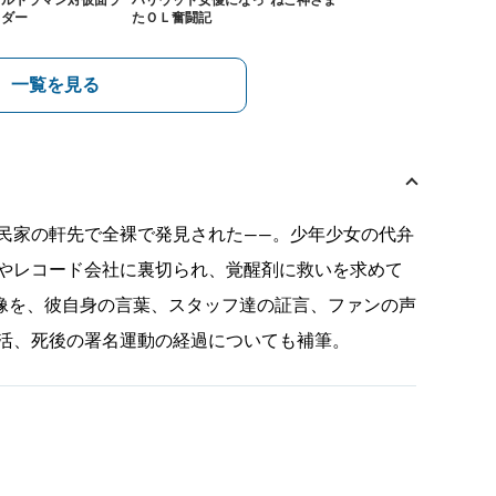
ウルトラマン対仮面ラ
ハリウッド女優になっ
ねこ神さま
イダー
たＯＬ奮闘記
一覧を見る
民家の軒先で全裸で発見された――。少年少女の代弁
やレコード会社に裏切られ、覚醒剤に救いを求めて
肖像を、彼自身の言葉、スタッフ達の証言、ファンの声
活、死後の署名運動の経過についても補筆。